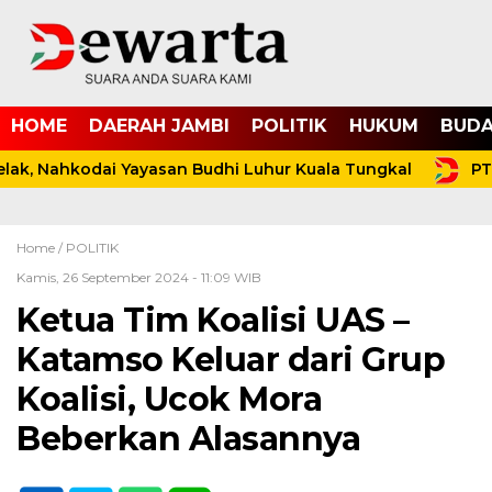
HOME
DAERAH JAMBI
POLITIK
HUKUM
BUDA
ak, Nahkodai Yayasan Budhi Luhur Kuala Tungkal
PT 
Home /
POLITIK
Kamis, 26 September 2024 - 11:09 WIB
Ketua Tim Koalisi UAS –
Katamso Keluar dari Grup
Koalisi, Ucok Mora
Beberkan Alasannya