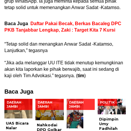
grup WhatsApp. Ia juga meminta kepada semua pihak
tetap solid untuk memenangkan Anwar Sadat -Katamso.
Baca Juga
Daftar Pakai Becak, Berkas Bacaleg DPC
PKB Tanjabbar Lengkap, Zaki : Target Kita 7 Kursi
“Tetap solid dan menangkan Anwar Sadat -Katamso,
Lanjutkan,” tegasnya
“Jika ada melanggar UU ITE tidak menutup kemungkinan
akan kita laporkan ke pihak berwajib, saat ini sedang di
kaji oleh Tim Advokasi.” tegasnya. (
tim
)
Baca Juga
DAERAH
DAERAH
DAERAH
POLITIK
JAMBI
JAMBI
JAMBI
Dipimpin
UAS Bicara
Umy
Nahkodai
Nalar
Fadhilah
DPD Golkar