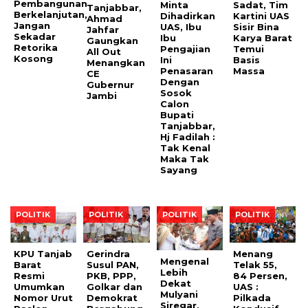
Pembangunan
Minta
Sadat, Tim
Tanjabbar,
Berkelanjutan,
Dihadirkan
Kartini UAS
Ahmad
Jangan
UAS, Ibu
Sisir Bina
Jahfar
Sekadar
Ibu
Karya Barat
Gaungkan
Retorika
Pengajian
Temui
All Out
Kosong
Ini
Basis
Menangkan
Penasaran
Massa
CE
Dengan
Gubernur
Sosok
Jambi
Calon
Bupati
Tanjabbar,
Hj Fadilah :
Tak Kenal
Maka Tak
Sayang
POLITIK
POLITIK
POLITIK
POLITIK
KPU Tanjab
Gerindra
Menang
Mengenal
Barat
Susul PAN,
Telak 55,
Lebih
Resmi
PKB, PPP,
84 Persen,
Dekat
Umumkan
Golkar dan
UAS :
Mulyani
Nomor Urut
Demokrat
Pilkada
Siregar,