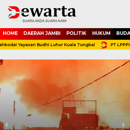
HOME
DAERAH JAMBI
POLITIK
HUKUM
BUDA
kodai Yayasan Budhi Luhur Kuala Tungkal
PT LPPPI S