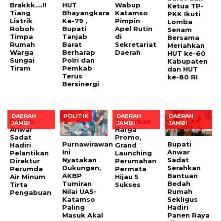
Brakkk….!!
HUT
Wabup
Ketua TP-
Tiang
Bhayangkara
Katamso
PKK Ikuti
Listrik
Ke-79 ,
Pimpin
Lomba
Roboh
Bupati
Apel Rutin
Senam
Timpa
Tanjab
di
Bersama
Rumah
Barat
Sekretariat
Meriahkan
Warga
Berharap
Daerah
HUT ke-60
Sungai
Polri dan
Kabupaten
Tiram
Pemkab
dan HUT
Terus
ke-80 RI
Bersinergi
DAERAH
POLITIK
DAERAH
DAERAH
Bupati
Tawarkan
JAMBI
JAMBI
JAMBI
Anwar
Harga
Sadat
Promo,
Purnawirawan
Bupati
Hadiri
Grand
Ini
Anwar
Pelantikan
Launching
Nyatakan
Sadat
Direktur
Perumahan
Dukungan,
Serahkan
Perumda
Permata
AKBP
Bantuan
Air Minum
Hijau 5
Tumiran
Bedah
Tirta
Sukses
Nilai UAS-
Rumah
Pengabuan
Katamso
Sekligus
Paling
Hadiri
Masuk Akal
Panen Raya