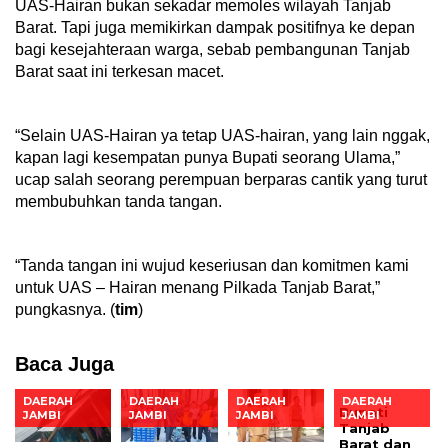
UAS-Hairan bukan sekadar memoles wilayah Tanjab
Barat. Tapi juga memikirkan dampak positifnya ke depan
bagi kesejahteraan warga, sebab pembangunan Tanjab
Barat saat ini terkesan macet.
“Selain UAS-Hairan ya tetap UAS-hairan, yang lain nggak,
kapan lagi kesempatan punya Bupati seorang Ulama,”
ucap salah seorang perempuan berparas cantik yang turut
membubuhkan tanda tangan.
“Tanda tangan ini wujud keseriusan dan komitmen kami
untuk UAS – Hairan menang Pilkada Tanjab Barat,”
pungkasnya. (
tim
)
Baca Juga
DAERAH
DAERAH
DAERAH
DAERAH
Bupati
JAMBI
JAMBI
JAMBI
JAMBI
Tanjab
Barat dan