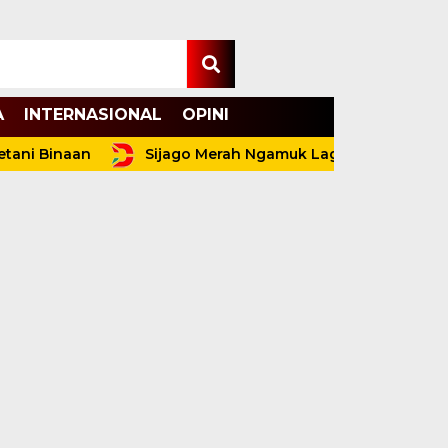
A
INTERNASIONAL
OPINI
inaan
Sijago Merah Ngamuk Lagi Tengah Malam di P