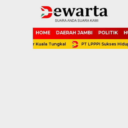
HOME
DAERAH JAMBI
POLITIK
H
hi Luhur Kuala Tungkal
PT LPPPI Sukses Hidupkan K