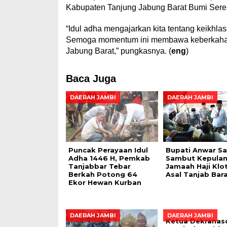
Kabupaten Tanjung Jabung Barat Bumi Sere
“Idul adha mengajarkan kita tentang keikhl
Semoga momentum ini membawa keberkahan d
Jabung Barat,” pungkasnya. (
eng
)
Baca Juga
DAERAH JAMBI
DAERAH JAMBI
Puncak Perayaan Idul
Bupati Anwar S
Adha 1446 H, Pemkab
Sambut Kepula
Tanjabbar Tebar
Jamaah Haji Klot
Berkah Potong 64
Asal Tanjab Bar
Ekor Hewan Kurban
DAERAH JAMBI
DAERAH JAMBI
Ketua Dekranas