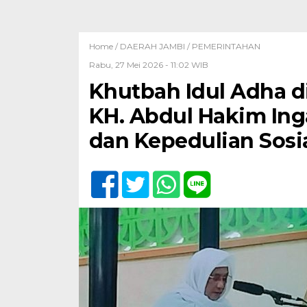
Home /
DAERAH JAMBI
/
PEMERINTAHAN
Rabu, 27 Mei 2026 - 11:02 WIB
Khutbah Idul Adha d
KH. Abdul Hakim In
dan Kepedulian Sosi