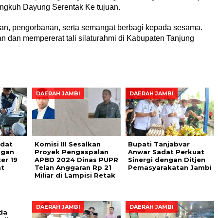
ngkuh Dayung Serentak Ke tujuan.
asan, pengorbanan, serta semangat berbagi kepada sesama.
an mempererat tali silaturahmi di Kabupaten Tanjung
DAERAH JAMBI
DAERAH JAMBI
adat
Komisi III Sesalkan
Bupati Tanjabvar
ngan
Proyek Pengaspalan
Anwar Sadat Perkuat
er 19
APBD 2024 Dinas PUPR
Sinergi dengan Ditjen
at
Telan Anggaran Rp 21
Pemasyarakatan Jambi
Miliar di Lampisi Retak
DAERAH JAMBI
DAERAH JAMBI
da