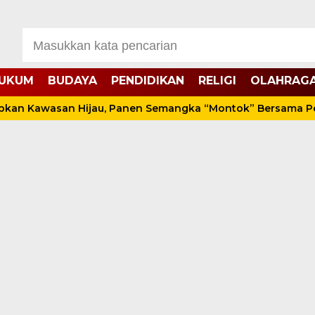
UKUM
BUDAYA
PENDIDIKAN
RELIGI
OLAHRAG
awasan Hijau, Panen Semangka “Montok” Bersama Petani B