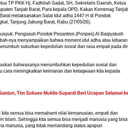
etua TP PKK Hj. Fadhilah Sadat, SH, Sekretaris Daerah, Ketua
aten Tanjab Barat, Para kepala OPD, Kakan Kemenag Tanja
Barat melaksanakan Salat Idul adha 1447 H di Pondok
kal, Tanjung Jabung Barat, Rabu (27/05/26).
husyuk. Pengasuh Pondok Pesantren (Ponpes) Al Baqiyatush
utbah-nya menyampaikan bahwa moment idul adha atau lebaran
enumbuh suburkan kepedulian sosial dan rasa empati pada dir
askan bahwasanya menumbuhkan kepedulian sosial dan
u cara meningkatkan keimanan dan ketaqwaan kita kepada
 Santun, Tim Sukses Muklis-Supardi Beri Ucapan Selamat k
i kita semua bisa memahami nilai kemanusian, empati dan
am Islam. Sehingga kita semua bisa menjadi manusia yang bisa
a manusia, yang tidak memandang status apapun