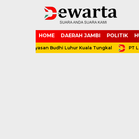
HOME
DAERAH JAMBI
POLITIK
H
ahkodai Yayasan Budhi Luhur Kuala Tungkal
PT LPPPI