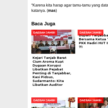
“Karena kita harap agar tamu-tamu yang dat
katanya. (
mas
)
Baca Juga
DAERAH JAMBI
DAERAH JAMBI
Bupati Tanjabba
Bersama Ketua 
PKK Hadiri HUT I
71
Kejari Tanjab Barat
Cium Aroma Kuat
Dugaan Korupsi
Libatkan Pejabat
Penting di Tanjabbar,
Kasi Pidsus,
Sudarmanto: Kita
Libatkan Auditor
DAERAH JAMBI
DAERAH JAMBI