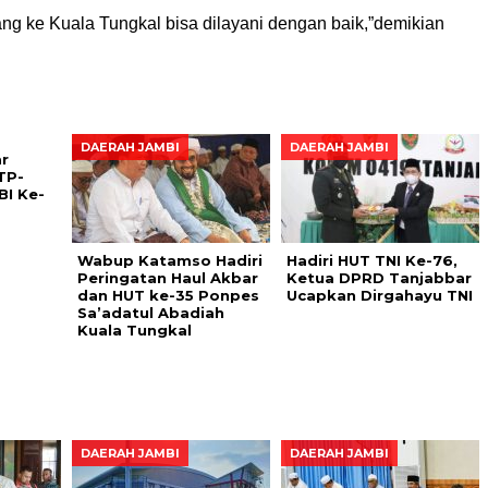
ang ke Kuala Tungkal bisa dilayani dengan baik,”demikian
DAERAH JAMBI
DAERAH JAMBI
r
TP-
BI Ke-
Wabup Katamso Hadiri
Hadiri HUT TNI Ke-76,
Peringatan Haul Akbar
Ketua DPRD Tanjabbar
dan HUT ke-35 Ponpes
Ucapkan Dirgahayu TNI
Sa’adatul Abadiah
Kuala Tungkal
DAERAH JAMBI
DAERAH JAMBI