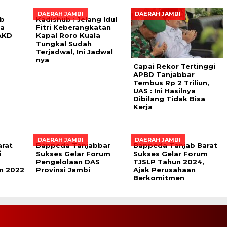
DAERAH JAMBI
DAERAH JAMBI
ab
Kadishub : Jelang Idul
ka
Fitri Keberangkatan
AKD
Kapal Roro Kuala
Tungkal Sudah
Terjadwal, Ini Jadwal
nya
Capai Rekor Tertinggi
APBD Tanjabbar
Tembus Rp 2 Triliun,
UAS : Ini Hasilnya
Dibilang Tidak Bisa
Kerja
DAERAH JAMBI
DAERAH JAMBI
arat
Bappeda Tanjabbar
Bappeda Tanjab Barat
i
Sukses Gelar Forum
Sukses Gelar Forum
Pengelolaan DAS
TJSLP Tahun 2024,
n 2022
Provinsi Jambi
Ajak Perusahaan
Berkomitmen