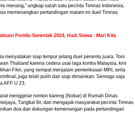
mis menang,” ungkap salah satu pecinta Timnas Indonesia,
esia memenangkan pertandingan malam ini duel Timnas
lisasi Pemilu Serentak 2024, Hadi Siswa : Mari Kita
 menyatakan siap tempur jelang duel penentu juara. Toni
an Thailand karena cedera usai laga kontra Malaysia, kini
rkhan Fikri, yang sempat menjalani pemeriksaan MRI, serta
ifinal, juga telah pulih dan siap dimainkan. Semoga saja
la AFF U 23.
rat menggelar nonton bareng (Nobar) di Rumah Dinas
riwijaya, Tungkal Ilir, dan mengajak masyarakat pecinta Timnas
rikan doa dan dukungan kemenangan pada pertandingan