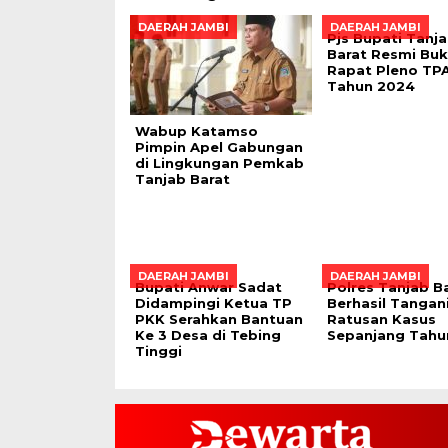
DAERAH JAMBI
DAERAH JAMBI
Pjs Bupati Tanj
Barat Resmi Bu
Rapat Pleno TP
Tahun 2024
Wabup Katamso
Pimpin Apel Gabungan
di Lingkungan Pemkab
Tanjab Barat
DAERAH JAMBI
DAERAH JAMBI
Bupati Anwar Sadat
Polres Tanjab B
Didampingi Ketua TP
Berhasil Tangan
PKK Serahkan Bantuan
Ratusan Kasus
Ke 3 Desa di Tebing
Sepanjang Tahu
Tinggi