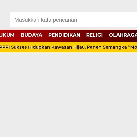
UKUM
BUDAYA
PENDIDIKAN
RELIGI
OLAHRAG
ses Hidupkan Kawasan Hijau, Panen Semangka “Montok” Ber