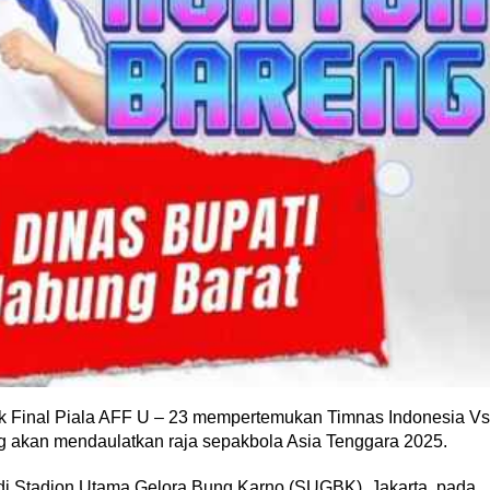
k Final Piala AFF U – 23 mempertemukan Timnas Indonesia Vs
g akan mendaulatkan raja sepakbola Asia Tenggara 2025.
 di Stadion Utama Gelora Bung Karno (SUGBK), Jakarta, pada