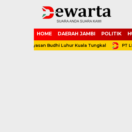
HOME
DAERAH JAMBI
POLITIK
H
ai Yayasan Budhi Luhur Kuala Tungkal
PT LPPPI Suk