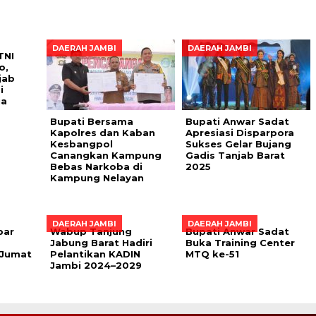
DAERAH JAMBI
DAERAH JAMBI
TNI
o,
jab
i
ia
Bupati Bersama
Bupati Anwar Sadat
Kapolres dan Kaban
Apresiasi Disparpora
Kesbangpol
Sukses Gelar Bujang
Canangkan Kampung
Gadis Tanjab Barat
Bebas Narkoba di
2025
Kampung Nelayan
DAERAH JAMBI
DAERAH JAMBI
bar
Wabup Tanjung
Bupati Anwar Sadat
Jabung Barat Hadiri
Buka Training Center
 Jumat
Pelantikan KADIN
MTQ ke-51
Jambi 2024–2029