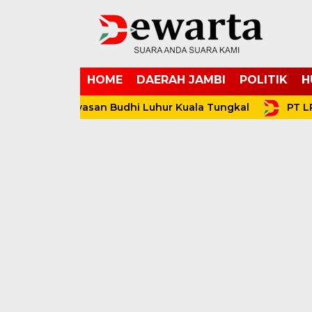
HOME
DAERAH JAMBI
POLITIK
H
odai Yayasan Budhi Luhur Kuala Tungkal
PT LPPPI S