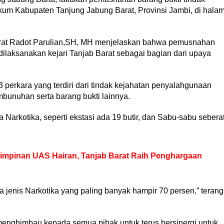
kum Kabupaten Tanjung Jabung Barat, Provinsi Jambi, di hala
Barat Radot Parulian,SH, MH menjelaskan bahwa pemusnahan
dilaksanakan kejari Tanjab Barat sebagai bagian dari upaya
perkara yang terdiri dari tindak kejahatan penyalahgunaan
mbunuhan serta barang bukti lainnya.
a Narkotika, seperti ekstasi ada 19 butir, dan Sabu-sabu sebera
impinan UAS Hairan, Tanjab Barat Raih Penghargaan
ra jenis Narkotika yang paling banyak hampir 70 persen,” terang
enghimbau kepada semua pihak untuk terus bersinergi untuk