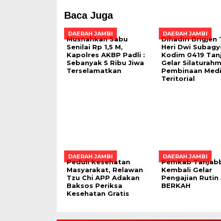
Baca Juga
DAERAH JAMBI
DAERAH JAMBI
Musnahkan Sabu
Dihadiri Brigjen 
Senilai Rp 1,5 M,
Heri Dwi Subagy
Kapolres AKBP Padli :
Kodim 0419 Tan
Sebanyak 5 Ribu Jiwa
Gelar Silaturahm
Terselamatkan
Pembinaan Med
Teritorial
DAERAH JAMBI
DAERAH JAMBI
Peduli Kesehatan
Pemkab Tanjab
Masyarakat, Relawan
Kembali Gelar
Tzu Chi APP Adakan
Pengajian Rutin
Baksos Periksa
BERKAH
Kesehatan Gratis