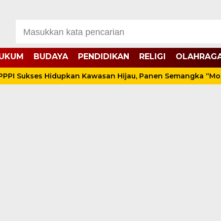
UKUM
BUDAYA
PENDIDIKAN
RELIGI
OLAHRAG
ukses Hidupkan Kawasan Hijau, Panen Semangka “Montok” B