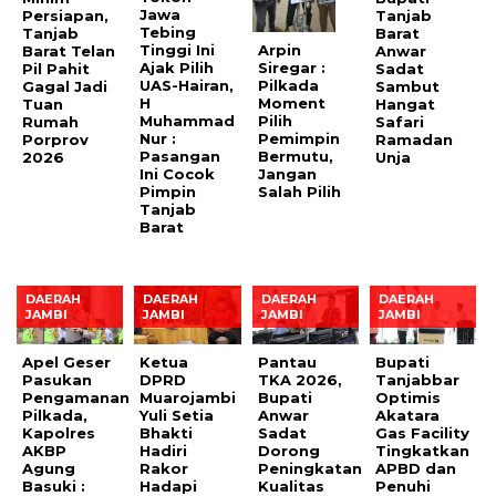
Jawa
Persiapan,
Tanjab
Tebing
Tanjab
Barat
Tinggi Ini
Arpin
Barat Telan
Anwar
Ajak Pilih
Siregar :
Pil Pahit
Sadat
UAS-Hairan,
Pilkada
Gagal Jadi
Sambut
H
Moment
Tuan
Hangat
Muhammad
Pilih
Rumah
Safari
Nur :
Pemimpin
Porprov
Ramadan
Pasangan
Bermutu,
2026
Unja
Ini Cocok
Jangan
Pimpin
Salah Pilih
Tanjab
Barat
DAERAH
DAERAH
DAERAH
DAERAH
JAMBI
JAMBI
JAMBI
JAMBI
Apel Geser
Ketua
Pantau
Bupati
Pasukan
DPRD
TKA 2026,
Tanjabbar
Pengamanan
Muarojambi
Bupati
Optimis
Pilkada,
Yuli Setia
Anwar
Akatara
Kapolres
Bhakti
Sadat
Gas Facility
AKBP
Hadiri
Dorong
Tingkatkan
Agung
Rakor
Peningkatan
APBD dan
Basuki :
Hadapi
Kualitas
Penuhi