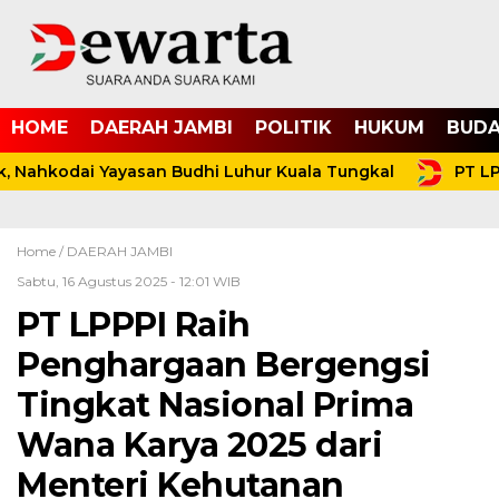
HOME
DAERAH JAMBI
POLITIK
HUKUM
BUDA
 Nahkodai Yayasan Budhi Luhur Kuala Tungkal
PT LPP
Home /
DAERAH JAMBI
Sabtu, 16 Agustus 2025 - 12:01 WIB
PT LPPPI Raih
Penghargaan Bergengsi
Tingkat Nasional Prima
Wana Karya 2025 dari
Menteri Kehutanan