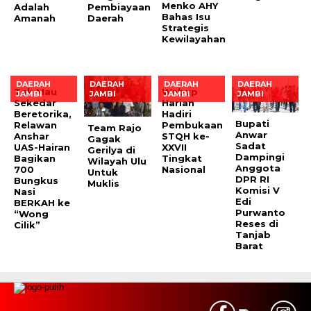
Menko AHY
Adalah
Pembiayaan
Bahas Isu
Amanah
Daerah
Strategis
Kewilayahan
DAERAH
DAERAH
DAERAH
DAERAH
Tak Mau
Wabup
JAMBI
JAMBI
JAMBI
JAMBI
Sekedar
Harian
Beretorika,
Hadiri
Bupati
Relawan
Pembukaan
Team Rajo
Anwar
Anshar
STQH ke-
Gagak
Sadat
UAS-Hairan
XXVII
Gerilya di
Dampingi
Bagikan
Tingkat
Wilayah Ulu
Anggota
700
Nasional
Untuk
DPR RI
Bungkus
Muklis
Komisi V
Nasi
Edi
BERKAH ke
Purwanto
“Wong
Reses di
Cilik”
Tanjab
Barat