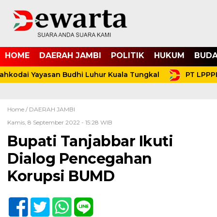
HOME
DAERAH JAMBI
POLITIK
HUKUM
BUDA
ahkodai Yayasan Budhi Luhur Kuala Tungkal
PT LPPPI
Home /
DAERAH JAMBI
Kamis, 8 September 2022 - 15:28 WIB
Bupati Tanjabbar Ikuti
Dialog Pencegahan
Korupsi BUMD