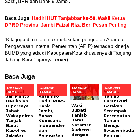
Sakti, BPR dan Bank 9 Jambi.
Baca Juga
Hadiri HUT Tanjabbar ke-58, Wakil Ketua
DPRD Provinsi Jambi Faizal Riza Beri Pesan Penting
“Kita juga diminta untuk melakukan penguatan Aparatur
Pengawasan Internal Pemerintah (APIP) terhadap kinerja
BUMD yang ada di Kabupaten/Kota khususnya di Tanjung
Jabung Barat” ujarnya. (
mas
)
Baca Juga
DAERAH
DAERAH
DAERAH
DAERAH
Kompol
Wabup
Wabup
JAMBI
JAMBI
JAMBI
JAMBI
Jan Manto
Katamso
Tanjab
Hasiholan
Hadiri RUPS
Barat Ikuti
Wakil
Dipercaya
Bank
Gerakan
Bupati
Jabat
Jambi,
Serempak
Tanjab
Wakapolres
Bahas
Percepatan
Barat
Tanjab
Komisaris
Tanam
Katamso
Barat,
Independen
Menuju
Audiensi
Kapolres :
dan
Swasembada
dengan
Jabatan
Penguatan
Pangan