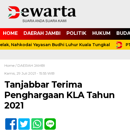
HOME
DAERAH JAMBI
POLITIK
HUKUM
BUDA
lak, Nahkodai Yayasan Budhi Luhur Kuala Tungkal
PT
Home /
DAERAH JAMBI
Kamis, 29 Juli 2021 - 15:55 WIB
Tanjabbar Terima
Penghargaan KLA Tahun
2021