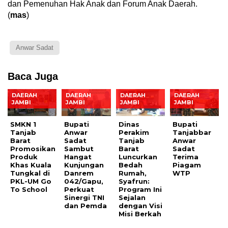
dan Pemenuhan Hak Anak dan Forum Anak Daerah.
(
mas
)
Anwar Sadat
Baca Juga
DAERAH
DAERAH
DAERAH
DAERAH
JAMBI
JAMBI
JAMBI
JAMBI
SMKN 1
Bupati
Dinas
Bupati
Tanjab
Anwar
Perakim
Tanjabbar
Barat
Sadat
Tanjab
Anwar
Promosikan
Sambut
Barat
Sadat
Produk
Hangat
Luncurkan
Terima
Khas Kuala
Kunjungan
Bedah
Piagam
Tungkal di
Danrem
Rumah,
WTP
PKL-UM Go
042/Gapu,
Syafrun:
To School
Perkuat
Program Ini
Sinergi TNI
Sejalan
dan Pemda
dengan Visi
Misi Berkah