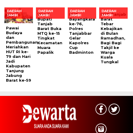
DAERAH
DAERAH
DAERAH
DAERAH
Wakil
HUT
IWO Tanjab
JAMBI
JAMBI
JAMBI
JAMBI
Bupati
Bayangkara
Barat
Tanjab
ke-76,
Tebar
Pawai
Barat Buka
Polres
Kebajikan
Budaya
MTQ ke-15
Tanjabbar
di Bulan
dan
Tingkat
Gelar
Ramadhan,
Pembangunan
Kecamatan
Kapolres
Bagi Bagi
Meriahkan
Muara
Cup
Takjil ke
HUT RI ke-
Papalik
Badminton
Warga
79 dan Hari
Kuala
Jadi
Tungkal
Kabupaten
Tanjung
Jabung
Barat ke-59