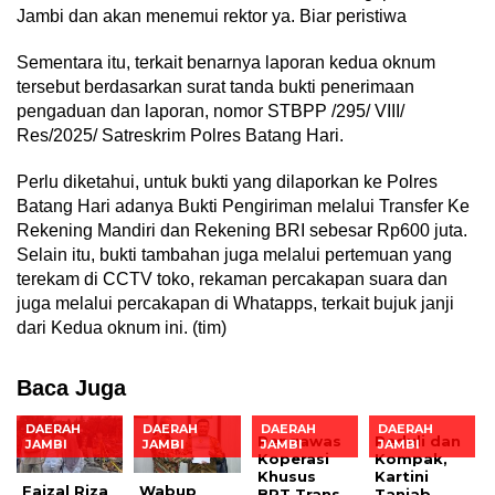
Jambi dan akan menemui rektor ya. Biar peristiwa
Sementara itu, terkait benarnya laporan kedua oknum
tersebut berdasarkan surat tanda bukti penerimaan
pengaduan dan laporan, nomor STBPP /295/ VIII/
Res/2025/ Satreskrim Polres Batang Hari.
Perlu diketahui, untuk bukti yang dilaporkan ke Polres
Batang Hari adanya Bukti Pengiriman melalui Transfer Ke
Rekening Mandiri dan Rekening BRI sebesar Rp600 juta.
Selain itu, bukti tambahan juga melalui pertemuan yang
terekam di CCTV toko, rekaman percakapan suara dan
juga melalui percakapan di Whatapps, terkait bujuk janji
dari Kedua oknum ini. (tim)
Baca Juga
DAERAH
DAERAH
DAERAH
DAERAH
Pengawas
Peduli dan
JAMBI
JAMBI
JAMBI
JAMBI
Koperasi
Kompak,
Khusus
Kartini
Faizal Riza
Wabup
BRT Trans
Tanjab