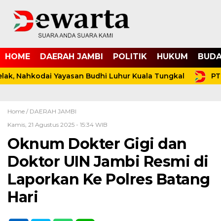
HOME
DAERAH JAMBI
POLITIK
HUKUM
BUDA
ak, Nahkodai Yayasan Budhi Luhur Kuala Tungkal
PT 
Home /
DAERAH JAMBI
Kamis, 21 Agustus 2025 - 15:34 WIB
Oknum Dokter Gigi dan
Doktor UIN Jambi Resmi di
Laporkan Ke Polres Batang
Hari