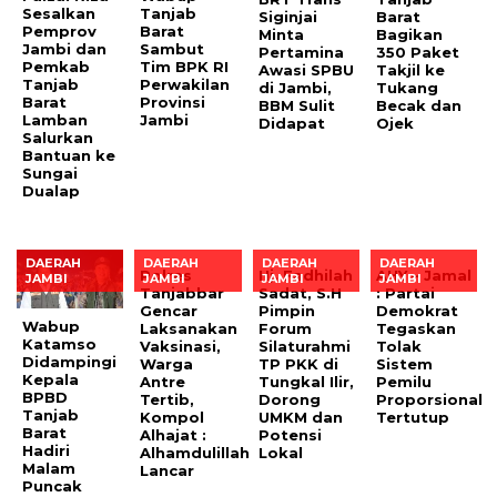
Sesalkan
Tanjab
Siginjai
Barat
Pemprov
Barat
Minta
Bagikan
Jambi dan
Sambut
Pertamina
350 Paket
Pemkab
Tim BPK RI
Awasi SPBU
Takjil ke
Tanjab
Perwakilan
di Jambi,
Tukang
Barat
Provinsi
BBM Sulit
Becak dan
Lamban
Jambi
Didapat
Ojek
Salurkan
Bantuan ke
Sungai
Dualap
DAERAH
DAERAH
DAERAH
DAERAH
Polres
Hj. Fadhilah
AHY – Jamal
JAMBI
JAMBI
JAMBI
JAMBI
Tanjabbar
Sadat, S.H
: Partai
Gencar
Pimpin
Demokrat
Wabup
Laksanakan
Forum
Tegaskan
Katamso
Vaksinasi,
Silaturahmi
Tolak
Didampingi
Warga
TP PKK di
Sistem
Kepala
Antre
Tungkal Ilir,
Pemilu
BPBD
Tertib,
Dorong
Proporsional
Tanjab
Kompol
UMKM dan
Tertutup
Barat
Alhajat :
Potensi
Hadiri
Alhamdulillah
Lokal
Malam
Lancar
Puncak