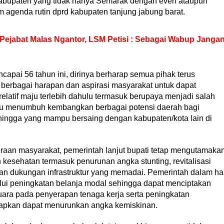
 kabupaten yang tidak hanya Semarak dengan even ataupun
am agenda rutin dprd kabupaten tanjung jabung barat.
Pejabat Malas Ngantor, LSM Petisi : Sebagai Wabup Janga
apai 56 tahun ini, dirinya berharap semua pihak terus
erbagai harapan dan aspirasi masyarakat untuk dapat
relatif maju terlebih dahulu termasuk berupaya menjadi salah
mpu menumbuh kembangkan berbagai potensi daerah bagi
ingga yang mampu bersaing dengan kabupaten/kota lain di
aan masyarakat, pemerintah lanjut bupati tetap mengutamaka
kesehatan termasuk penurunan angka stunting, revitalisasi
an dukungan infrastruktur yang memadai. Pemerintah dalam ha
alui peningkatan belanja modal sehingga dapat menciptakan
ara pada penyerapan tenaga kerja serta peningkatan
rapkan dapat menurunkan angka kemiskinan.