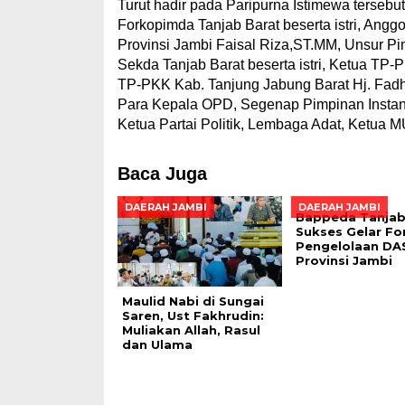
Turut hadir pada Paripurna Istimewa tersebut
Forkopimda Tanjab Barat beserta istri, Angg
Provinsi Jambi Faisal Riza,ST.MM, Unsur Pi
Sekda Tanjab Barat beserta istri, Ketua TP-P
TP-PKK Kab. Tanjung Jabung Barat Hj. Fadhil
Para Kepala OPD, Segenap Pimpinan Instans
Ketua Partai Politik, Lembaga Adat, Ketua 
Baca Juga
DAERAH JAMBI
DAERAH JAMBI
Bappeda Tanjab
Sukses Gelar F
Pengelolaan DA
Provinsi Jambi
Maulid Nabi di Sungai
Saren, Ust Fakhrudin:
Muliakan Allah, Rasul
dan Ulama