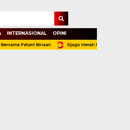
A
INTERNASIONAL
OPINI
a Petani Binaan
Sijago Merah Ngamuk Lagi Tengah M