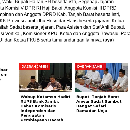
, Wakil Bupati Hairan,SH beserta istri, Segenap Jajaran
ota Komisi V DPR RI Haji Bakri, Anggota Komisi III DPRD
mpinan dan Anggota DPRD Kab. Tanjab Barat beserta istri,
KK Provinsi Jambi Ibu Hesnidar Haris beserta jajaran, Ketua
ah Sadat beserta jajaran, Para Asisten dan Staf Ahli Bupati,
i Vertikal, Komisioner KPU, Ketua dan Anggota Bawaslu, Par
MUI dan Ketua FKUB serta tamu undangan lainnya. (
sya
)
DAERAH JAMBI
DAERAH JAMBI
bar
orum
S
Wabup Katamso Hadiri
Bupati Tanjab Barat
RUPS Bank Jambi,
Anwar Sadat Sambut
Bahas Komisaris
Hangat Safari
Independen dan
Ramadan Unja
Penguatan
Pembiayaan Daerah