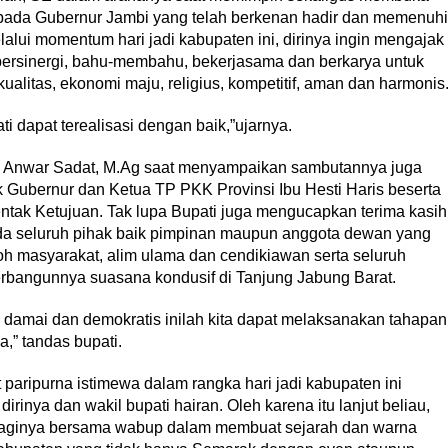
pada Gubernur Jambi yang telah berkenan hadir dan memenuhi
lui momentum hari jadi kabupaten ini, dirinya ingin mengajak
bersinergi, bahu-membahu, bekerjasama dan berkarya untuk
litas, ekonomi maju, religius, kompetitif, aman dan harmonis
i dapat terealisasi dengan baik,”ujarnya.
 Anwar Sadat, M.Ag saat menyampaikan sambutannya juga
ubernur dan Ketua TP PKK Provinsi Ibu Hesti Haris beserta
ak Ketujuan. Tak lupa Bupati juga mengucapkan terima kasih
pada seluruh pihak baik pimpinan maupun anggota dewan yang
oh masyarakat, alim ulama dan cendikiawan serta seluruh
rbangunnya suasana kondusif di Tanjung Jabung Barat.
damai dan demokratis inilah kita dapat melaksanakan tahapan
” tandas bupati.
paripurna istimewa dalam rangka hari jadi kabupaten ini
rinya dan wakil bupati hairan. Oleh karena itu lanjut beliau,
’ baginya bersama wabup dalam membuat sejarah dan warna