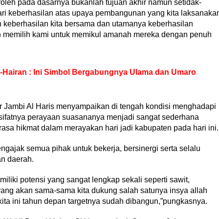
oleh pada dasarnya bukanlah tujuan akhir namun setidak-
dari keberhasilan atas upaya pembangunan yang kita laksanaka
h keberhasilan kita bersama dan utamanya keberhasilan
ah memilih kami untuk memikul amanah mereka dengan penuh
-Hairan : Ini Simbol Bergabungnya Ulama dan Umaro
 Jambi Al Haris menyampaikan di tengah kondisi menghadapi
 sifatnya perayaan suasananya menjadi sangat sederhana
rasa hikmat dalam merayakan hari jadi kabupaten pada hari ini.
gajak semua pihak untuk bekerja, bersinergi serta selalu
n daerah.
iliki potensi yang sangat lengkap sekali seperti sawit,
yang akan sama-sama kita dukung salah satunya insya allah
 kita ini tahun depan targetnya sudah dibangun,”pungkasnya.