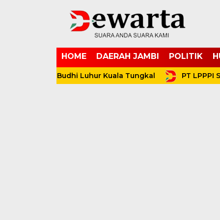
HOME
DAERAH JAMBI
POLITIK
H
ayasan Budhi Luhur Kuala Tungkal
PT LPPPI Sukses 