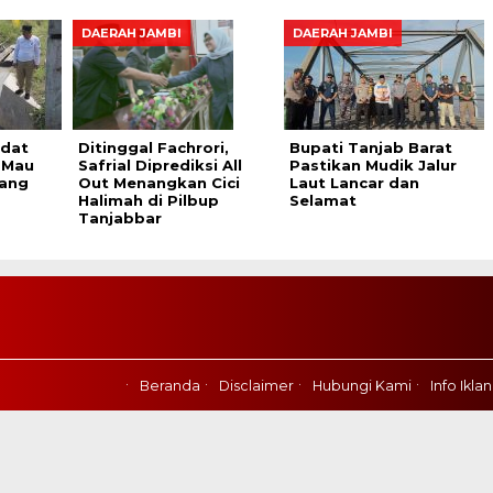
DAERAH JAMBI
DAERAH JAMBI
adat
Ditinggal Fachrori,
Bupati Tanjab Barat
 Mau
Safrial Diprediksi All
Pastikan Mudik Jalur
ang
Out Menangkan Cici
Laut Lancar dan
Halimah di Pilbup
Selamat
Tanjabbar
d
Beranda
Disclaimer
Hubungi Kami
Info Iklan