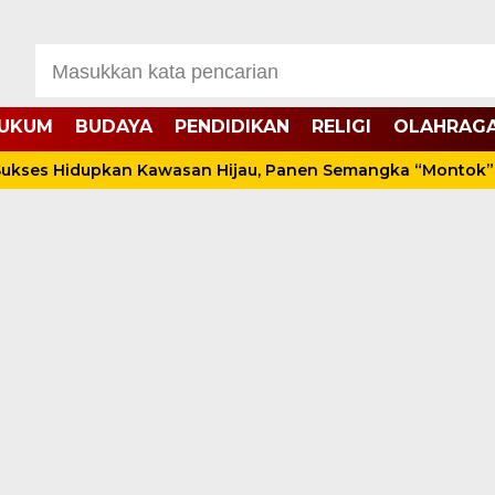
UKUM
BUDAYA
PENDIDIKAN
RELIGI
OLAHRAG
Hidupkan Kawasan Hijau, Panen Semangka “Montok” Bersam