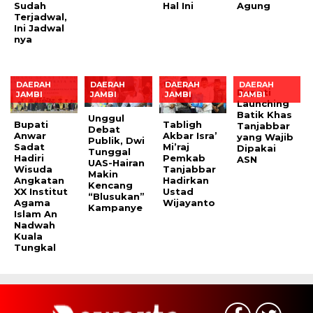
Sudah
Hal Ini
Agung
Terjadwal,
Ini Jadwal
nya
DAERAH
DAERAH
DAERAH
DAERAH
Bupati
JAMBI
JAMBI
JAMBI
JAMBI
Launching
Batik Khas
Unggul
Bupati
Tabligh
Tanjabbar
Debat
Anwar
Akbar Isra’
yang Wajib
Publik, Dwi
Sadat
Mi’raj
Dipakai
Tunggal
Hadiri
Pemkab
ASN
UAS-Hairan
Wisuda
Tanjabbar
Makin
Angkatan
Hadirkan
Kencang
XX Institut
Ustad
“Blusukan”
Agama
Wijayanto
Kampanye
Islam An
Nadwah
Kuala
Tungkal