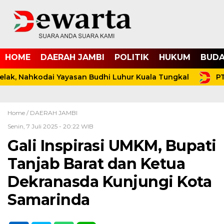
HOME
DAERAH JAMBI
POLITIK
HUKUM
BUDA
ak, Nahkodai Yayasan Budhi Luhur Kuala Tungkal
PT 
Home /
DAERAH JAMBI
Senin, 7 Juli 2025 - 20:22 WIB
Gali Inspirasi UMKM, Bupati
Tanjab Barat dan Ketua
Dekranasda Kunjungi Kota
Samarinda