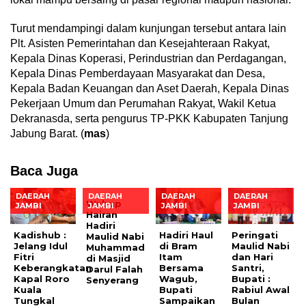
Turut mendampingi dalam kunjungan tersebut antara lain
Plt. Asisten Pemerintahan dan Kesejahteraan Rakyat,
Kepala Dinas Koperasi, Perindustrian dan Perdagangan,
Kepala Dinas Pemberdayaan Masyarakat dan Desa,
Kepala Badan Keuangan dan Aset Daerah, Kepala Dinas
Pekerjaan Umum dan Perumahan Rakyat, Wakil Ketua
Dekranasda, serta pengurus TP-PKK Kabupaten Tanjung
Jabung Barat. (
mas
)
Baca Juga
DAERAH
DAERAH
DAERAH
DAERAH
Wabup
JAMBI
JAMBI
JAMBI
JAMBI
Hairan
Hadiri
Kadishub :
Hadiri Haul
Peringati
Maulid Nabi
Jelang Idul
di Bram
Maulid Nabi
Muhammad
Fitri
Itam
dan Hari
di Masjid
Keberangkatan
Bersama
Santri,
Darul Falah
Kapal Roro
Wagub,
Bupati :
Senyerang
Kuala
Bupati
Rabiul Awal
Tungkal
Sampaikan
Bulan